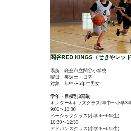
関谷RED KINGS
（せきやレッ
場所 鎌倉市立関谷小学校
曜日 毎週土・日曜
対象 年中〜6年生男女
学年・目標別3部制
キンダー&キッズクラス(年中〜小学3年
9:00〜10:30
ベーシッククラス(小学4〜6年生)
10:30〜12:30
アドバンスクラス(小学4〜6年生)