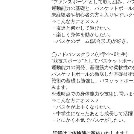
"ファンスポーツ"として取り組み、
運動能力の基礎と、バスケットボール
未経験者や初心者の方も入りやすいク
⇒こんな方にオススメ
・友達と何かして遊びたい。
・楽しく身体を動かしたい。
・バスケのゲーム(試合形式)が好き。
◯アドバンスクラス(小学4〜6年生)
"競技スポーツ"としてバスケットボー
運動能力の開発、基礎筋力や柔軟性の
バスケットボールの徹底した基礎技術
戦術の基礎も勉強し、バスケットボー
みます。
※現時点での身体能力や技術は問いま
⇒こんな方にオススメ
・バスケが上手くなりたい。
・中学生になったあとも成長して活躍
・とにかく本気でバスケがしたい。
詳細はご体験時に案内いたします！