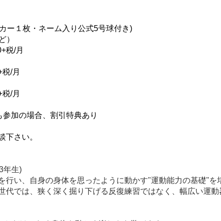
パーカー１枚・ネーム入り公式5号球付き)
など）
+税/月
税/月
税/月
にも参加の場合、割引特典あり
談下さい。
3年生)
を行い、自身の身体を思ったように動かす"運動能力の基礎"を
世代では、狭く深く掘り下げる反復練習ではなく、幅広い運動