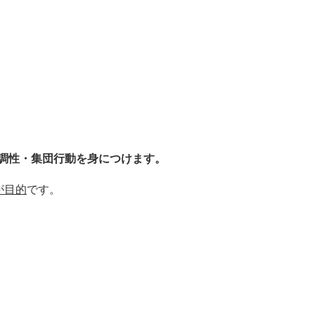
調性・集団行動を身につけます。
が目的
です。