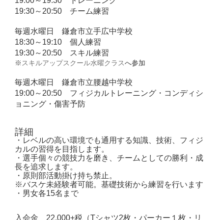
19:00～19:30 トレーニング
19:30～20:50 チーム練習
毎週水曜日 鎌倉市立手広中学校
18:30～19:10 個人練習
19:30～20:50 スキル練習
※
スキルアップスクール水曜クラス
へ参加
毎週木曜日 鎌倉市立腰越中学校
19:00～20:50 フィジカルトレーニング・コンディシ
ョニング・傷害予防
詳細
・レベルの高い環境でも通用する知識、技術、フィジ
カルの習得を目指します。
・選手個々の競技力を磨き、チームとしての勝利・成
長を追求します。
・原則部活動掛け持ち禁止。
※バスケ未経験者可能。基礎技術から練習を行います
・男女各
15
名まで
入会金 22
,000+税
（
T
シャツ
2
枚
・
パーカー１枚
・
リ