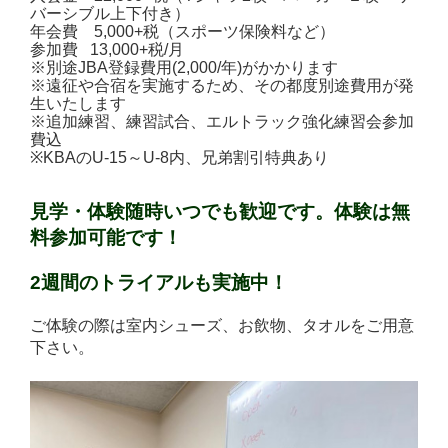
バーシブル上下付き）
年会費
5,000+税
（スポーツ保険料など）
参加費 13
,0
00+税/
月
※別途JBA登録費用(2,000/年)がかかります
※遠征や合宿を実施するため、その都度別途費用が発
生いたします
※追加練習、練習試合、エルトラック強化練習会参加
費込
※
KBA
の
U-15
～
U-8
内、兄弟割引特典あり
見学・体験随時いつでも歓迎です。
体験は無
料参加可能です！
2週間のトライアルも実施中！
ご体験の際は室内シューズ、お飲物、タオルをご用意
下さい。